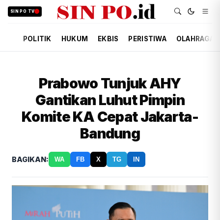
SIN PO TV
POLITIK
HUKUM
EKBIS
PERISTIWA
OLAHRAGA
Prabowo Tunjuk AHY
Gantikan Luhut Pimpin
Komite KA Cepat Jakarta-
Bandung
BAGIKAN:
WA
FB
X
TG
IN