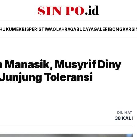
HUKUM
EKBIS
PERISTIWA
OLAHRAGA
BUDAYA
GALERI
BONGKAR
SI
h Manasik, Musyrif Diny
 Junjung Toleransi
DILIHAT
38 KALI