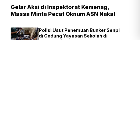
Gelar Aksi di Inspektorat Kemenag,
Massa Minta Pecat Oknum ASN Nakal
Polisi Usut Penemuan Bunker Senpi
di Gedung Yayasan Sekolah di
Pondok Pinang
FIRDAUSI
2 JAM YANG LALU
Presiden Prabowo: Pendidikan
Fondasi Utama Lahirnya Inovasi
dan Riset Nasional
TIM REDAKSI
4 JAM YANG LALU
Pramono Siapkan 1.000 Al-Qur'an
Edisi Khusus Sambut 500 Tahun
Jakarta
SIGIT NURYADIN
1 JAM YANG LALU
Polisi Diminta Ungkap Pemasok
Senjata di Yayasan Sekolah
Pondok Pinang
JUVEN MARTUA
1 JAM YANG
SITOMPUL
LALU