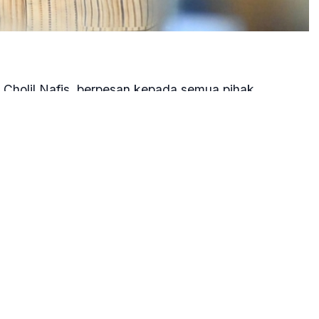
 Cholil Nafis, berpesan kepada semua pihak,
PIH) agar menyikapi dinamika fikih haji kontemporer
micu perpecahan, melainkan harus melahirkan sikap
kelancaran serta kekhusyukan ibadah haji bersama,"
 Mei 2026.
ring kali diwarnai oleh ragam perbedaan tata cara
h, penafsiran waktu, hingga hukum-hukum
n pandangan dalam fikih haji tersebut tetap bernilai