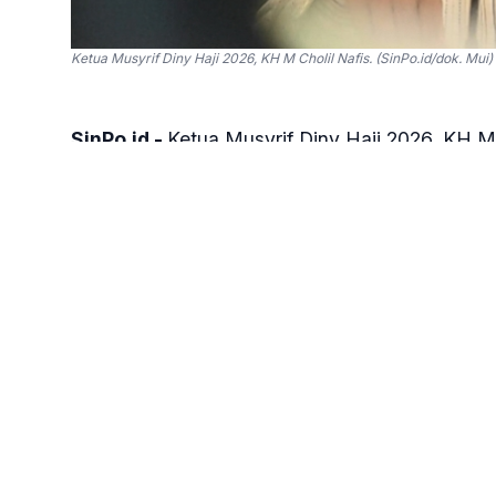
Ketua Musyrif Diny Haji 2026, KH M Cholil Nafis. (SinPo.id/dok. Mui)
SinPo.id -
Ketua Musyrif Diny Haji 2026, KH M
terutama petugas penyelenggara ibadah haji (P
dengan lapang dada.
"Perbedaan penafsiran manasik tidak boleh me
yang bijak, dewasa, dan penuh toleransi demi 
kata Cholil dalam keterangannya, Minggu, 24
Cholil menjelaskan, pelaksanaan ibadah haji se
manasik di lapangan. Mulai dari urutan ibada
kontemporer lainnya. Lantas, mengapa perbedaa