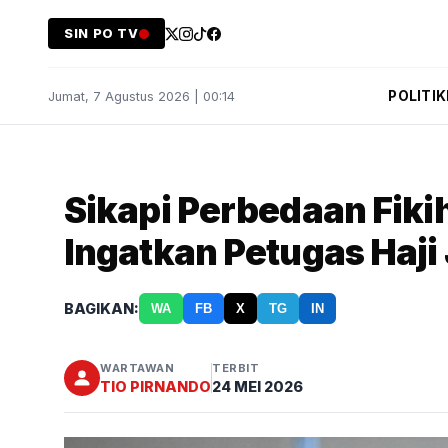
SIN PO TV
POLITIK
Jumat, 7 Agustus 2026 | 00:14
Sikapi Perbedaan Fiki
Ingatkan Petugas Haji
BAGIKAN:
WA
FB
X
TG
IN
WARTAWAN
TERBIT
TIO PIRNANDO
24 MEI 2026