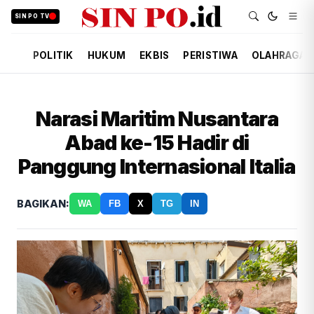
SIN PO TV
POLITIK
HUKUM
EKBIS
PERISTIWA
OLAHRAGA
Narasi Maritim Nusantara
Abad ke-15 Hadir di
Panggung Internasional Italia
BAGIKAN:
WA
FB
X
TG
IN