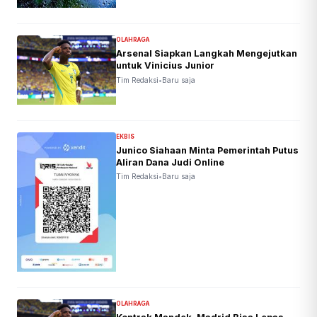
OLAHRAGA
Arsenal Siapkan Langkah Mengejutkan
untuk Vinicius Junior
Tim Redaksi
•
Baru saja
EKBIS
Junico Siahaan Minta Pemerintah Putus
Aliran Dana Judi Online
Tim Redaksi
•
Baru saja
OLAHRAGA