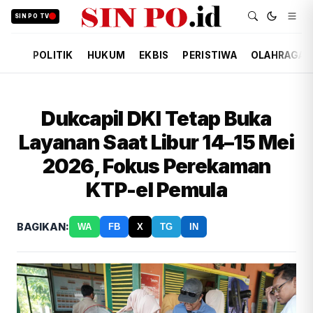
SIN PO TV
POLITIK
HUKUM
EKBIS
PERISTIWA
OLAHRAGA
Dukcapil DKI Tetap Buka
Layanan Saat Libur 14–15 Mei
2026, Fokus Perekaman
KTP-el Pemula
BAGIKAN:
WA
FB
X
TG
IN