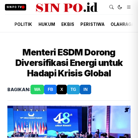
SIN PO TV
POLITIK
HUKUM
EKBIS
PERISTIWA
OLAHRAGA
Menteri ESDM Dorong
Diversifikasi Energi untuk
Hadapi Krisis Global
BAGIKAN:
WA
FB
X
TG
IN