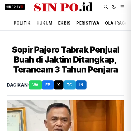
SIN PO TV
POLITIK
HUKUM
EKBIS
PERISTIWA
OLAHRAGA
Sopir Pajero Tabrak Penjual
Buah di Jaktim Ditangkap,
Terancam 3 Tahun Penjara
BAGIKAN:
WA
FB
X
TG
IN