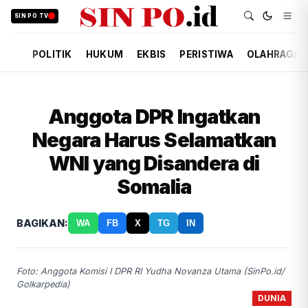
SIN PO TV
POLITIK
HUKUM
EKBIS
PERISTIWA
OLAHRAGA
Anggota DPR Ingatkan
Negara Harus Selamatkan
WNI yang Disandera di
Somalia
BAGIKAN:
WA
FB
X
TG
IN
Foto: Anggota Komisi I DPR RI Yudha Novanza Utama (SinPo.id/
Golkarpedia)
DUNIA