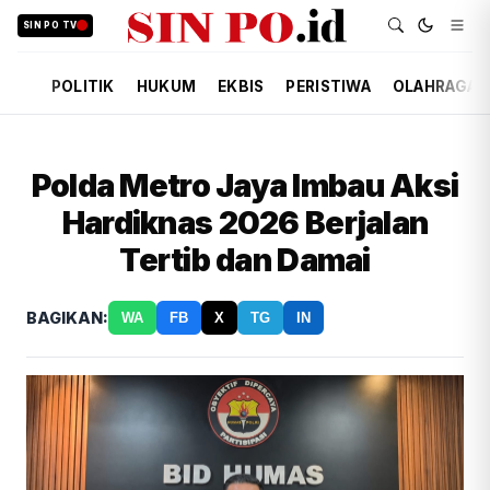
SIN PO TV
POLITIK
HUKUM
EKBIS
PERISTIWA
OLAHRAGA
Polda Metro Jaya Imbau Aksi
Hardiknas 2026 Berjalan
Tertib dan Damai
BAGIKAN:
WA
FB
X
TG
IN