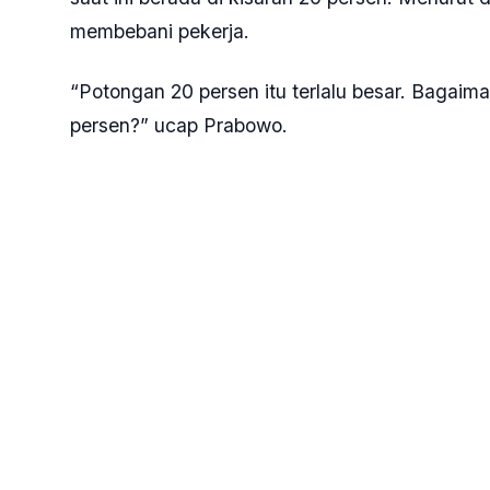
membebani pekerja.
“Potongan 20 persen itu terlalu besar. Bagaima
persen?” ucap Prabowo.
Prabowo menegaskan, potongan ideal seharus
sinyal tegas kepada perusahaan aplikasi yang 
“Saya katakan di sini, harus di bawah 10 perse
Indonesia,” tutur Prabowo.
Selain menyampaikan pidato, Prabowo juga men
kendaraan Maung, melambaikan tangan, dan men
disambut antusias oleh massa yang hadir.