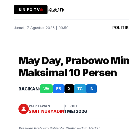
SIN PO TV
POLITIK
Jumat, 7 Agustus 2026 | 09:59
May Day, Prabowo Min
Maksimal 10 Persen
BAGIKAN:
WA
FB
X
TG
IN
WARTAWAN
TERBIT
SIGIT NURYADIN
1 MEI 2026
Presiden Prabowo Subianto. (SinPo.id/Tim Media)