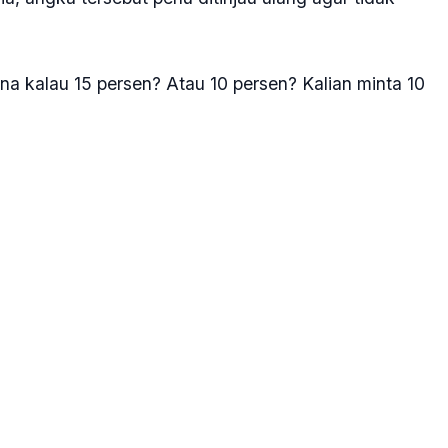
na kalau 15 persen? Atau 10 persen? Kalian minta 10
nya berada di bawah 10 persen. Dia bahkan memberi
tidak mengikuti skema tersebut.
n. Kalau tidak mau ikut, tidak usah berusaha di
yapa langsung para buruh. Ptabowo berdiri di atas
genakan pakaian safari serta topi. Interaksi itu