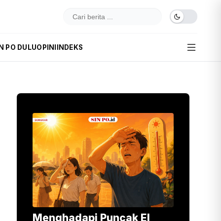
N PO DULU
OPINI
INDEKS
Menghadapi Puncak El