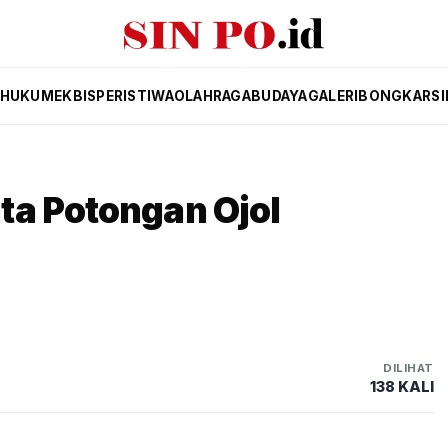
HUKUM
EKBIS
PERISTIWA
OLAHRAGA
BUDAYA
GALERI
BONGKAR
SI
ta Potongan Ojol
DILIHAT
138 KALI