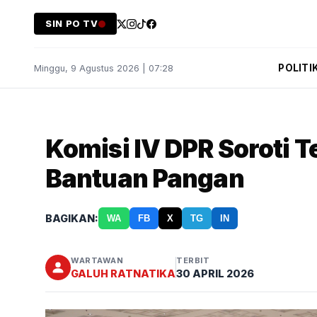
SIN PO TV
POLITI
Minggu, 9 Agustus 2026 | 07:28
Komisi IV DPR Soroti T
Bantuan Pangan
BAGIKAN:
WA
FB
X
TG
IN
WARTAWAN
TERBIT
GALUH RATNATIKA
30 APRIL 2026