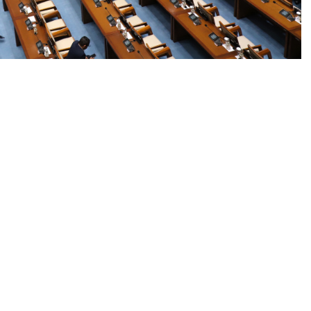
Indra Lukman, menyoroti tersendatnya realisasi
an Maret 2026, yang memicu kenaikan harga
32,9 ribu kiloliter minyak goreng yang dialokasikan
PM), realisasi penyalurannya baru mencapai 23,46
harga ini tak bertambah signifikan, jika Banpang
x, dalam keterangan persnya, dikutip Kamis, 30