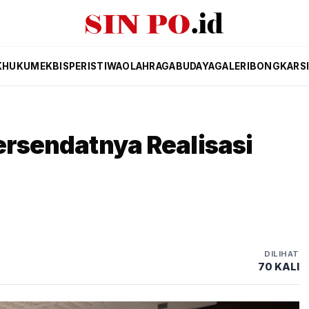
K
HUKUM
EKBIS
PERISTIWA
OLAHRAGA
BUDAYA
GALERI
BONGKAR
S
ersendatnya Realisasi
DILIHAT
70 KALI