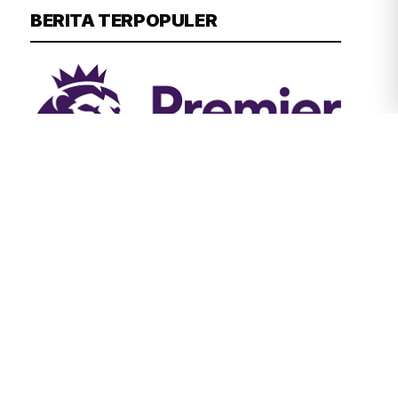
BERITA TERPOPULER
TIM REDAKSI
59 MENIT YANG LALU
Liverpool Pantau Situasi Transfer
Ousmane Diomande di Tengah
Negosiasi Forest