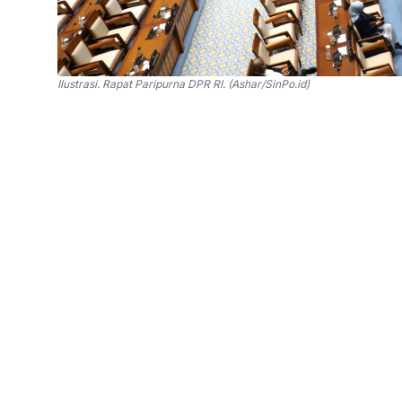
Ilustrasi. Rapat Paripurna DPR RI. (Ashar/SinPo.id)
SinPo.id -
Wakil Ketua Komisi IV DPR RI, Alex 
bantuan pangan (Banpang) periode Februari d
sejumlah komoditas di berbagai daerah.
Pasalnya, dari total 664,8 ribu ton beras dan 1
untuk 33,2 juta keluarga penerima manfaat (K
persen.
“Seharusnya, daerah yang mengalami kenaikan 
mampu menuntaskan beban tugasnya,” kata Ale