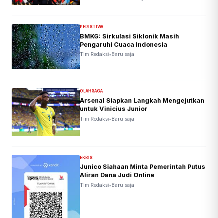
PERISTIWA
BMKG: Sirkulasi Siklonik Masih
Pengaruhi Cuaca Indonesia
Tim Redaksi
•
Baru saja
OLAHRAGA
Arsenal Siapkan Langkah Mengejutkan
untuk Vinicius Junior
Tim Redaksi
•
Baru saja
EKBIS
Junico Siahaan Minta Pemerintah Putus
Aliran Dana Judi Online
Tim Redaksi
•
Baru saja