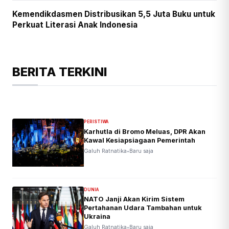
Kemendikdasmen Distribusikan 5,5 Juta Buku untuk
Perkuat Literasi Anak Indonesia
BERITA TERKINI
PERISTIWA
Karhutla di Bromo Meluas, DPR Akan
Kawal Kesiapsiagaan Pemerintah
Galuh Ratnatika
•
Baru saja
DUNIA
NATO Janji Akan Kirim Sistem
Pertahanan Udara Tambahan untuk
Ukraina
Galuh Ratnatika
•
Baru saja