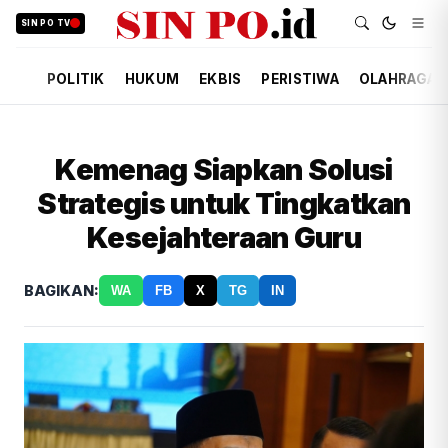
SIN PO TV
POLITIK
HUKUM
EKBIS
PERISTIWA
OLAHRAGA
Kemenag Siapkan Solusi
Strategis untuk Tingkatkan
Kesejahteraan Guru
BAGIKAN:
WA
FB
X
TG
IN