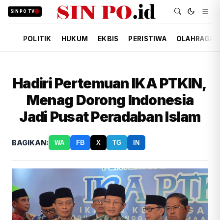
SIN PO TV
POLITIK
HUKUM
EKBIS
PERISTIWA
OLAHRAGA
Hadiri Pertemuan IKA PTKIN,
Menag Dorong Indonesia
Jadi Pusat Peradaban Islam
BAGIKAN:
WA
FB
X
TG
IN