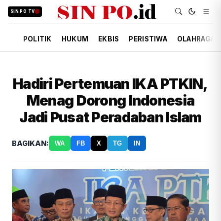
SIN PO TV
POLITIK
HUKUM
EKBIS
PERISTIWA
OLAHRAGA
Hadiri Pertemuan IKA PTKIN,
Menag Dorong Indonesia
Jadi Pusat Peradaban Islam
BAGIKAN:
WA
FB
X
TG
IN