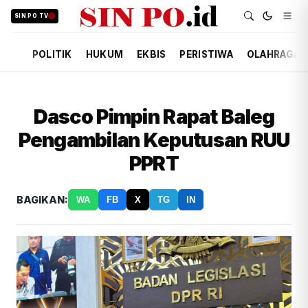
SIN PO TV
POLITIK
HUKUM
EKBIS
PERISTIWA
OLAHRAGA
Dasco Pimpin Rapat Baleg
Pengambilan Keputusan RUU
PPRT
BAGIKAN:
WA
FB
X
TG
IN