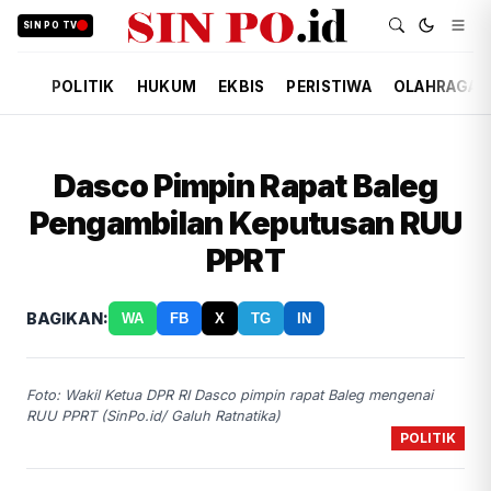
SIN PO TV
POLITIK
HUKUM
EKBIS
PERISTIWA
OLAHRAGA
Dasco Pimpin Rapat Baleg
Pengambilan Keputusan RUU
PPRT
BAGIKAN:
WA
FB
X
TG
IN
Foto: Wakil Ketua DPR RI Dasco pimpin rapat Baleg mengenai
RUU PPRT (SinPo.id/ Galuh Ratnatika)
POLITIK