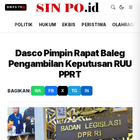
SIN PO TV
POLITIK
HUKUM
EKBIS
PERISTIWA
OLAHRAGA
Dasco Pimpin Rapat Baleg
Pengambilan Keputusan RUU
PPRT
BAGIKAN:
WA
FB
X
TG
IN