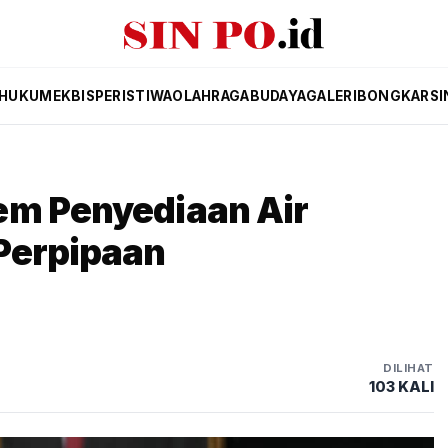
HUKUM
EKBIS
PERISTIWA
OLAHRAGA
BUDAYA
GALERI
BONGKAR
SI
em Penyediaan Air
 Perpipaan
DILIHAT
103 KALI