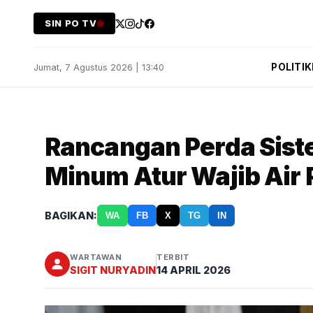
SIN PO TV
POLITIK
Jumat, 7 Agustus 2026 | 13:40
Rancangan Perda Sist
Minum Atur Wajib Air
BAGIKAN:
WA
FB
X
TG
IN
WARTAWAN
TERBIT
SIGIT NURYADIN
14 APRIL 2026