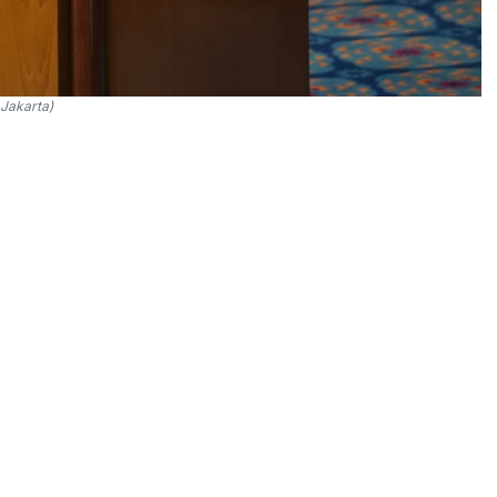
Jakarta)
nyiapkan langkah lebih tegas dalam pengelolaan air
entang Sistem Penyediaan Air Minum (SPAM).
pi juga membuka jalan bagi kewajiban penggunaan air
kan arah kebijakan tersebut menjadi bagian dari
 air tanah yang selama ini berkontribusi terhadap
gara untuk memenuhi prinsip kualitas, kuantitas,