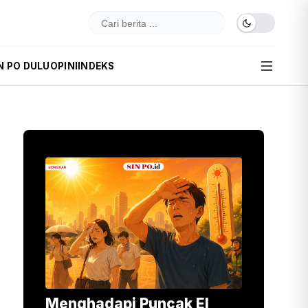
N PO DULU
OPINI
INDEKS
Menghadapi Puncak El