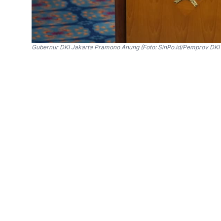
Gubernur DKI Jakarta Pramono Anung (Foto: SinPo.id/Pemprov DKI 
SinPo.id -
Pemerintah Provinsi DKI Jakarta me
minum melalui Rancangan Peraturan Daerah t
Regulasi ini tak hanya mengatur layanan, teta
perpipaan di wilayah yang sudah terjangkau.
Gubernur DKI Jakarta, Pramono Anung, menyata
strategi besar mengurangi ketergantungan pada
penurunan muka tanah di Jakarta.
“Ranperda ini menegaskan kewajiban penyeleng