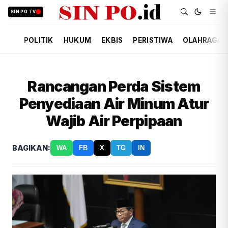
SIN PO TV
POLITIK
HUKUM
EKBIS
PERISTIWA
OLAHRAGA
Rancangan Perda Sistem
Penyediaan Air Minum Atur
Wajib Air Perpipaan
BAGIKAN:
WA
FB
X
TG
IN