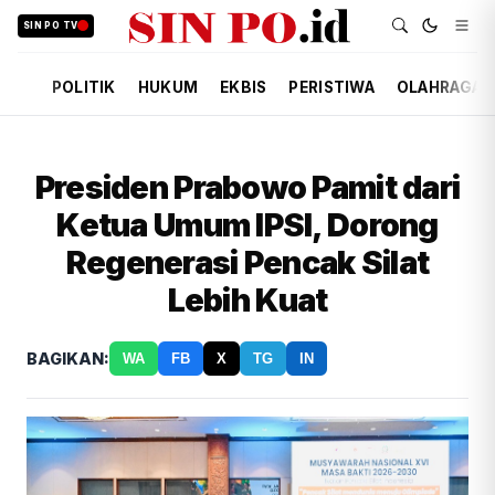
SIN PO TV
POLITIK
HUKUM
EKBIS
PERISTIWA
OLAHRAGA
Presiden Prabowo Pamit dari
Ketua Umum IPSI, Dorong
Regenerasi Pencak Silat
Lebih Kuat
BAGIKAN:
WA
FB
X
TG
IN