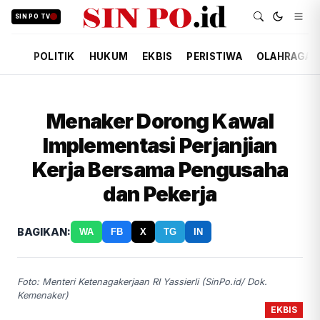
SIN PO TV
POLITIK
HUKUM
EKBIS
PERISTIWA
OLAHRAGA
Menaker Dorong Kawal
Implementasi Perjanjian
Kerja Bersama Pengusaha
dan Pekerja
BAGIKAN:
WA
FB
X
TG
IN
Foto: Menteri Ketenagakerjaan RI Yassierli (SinPo.id/ Dok.
Kemenaker)
EKBIS