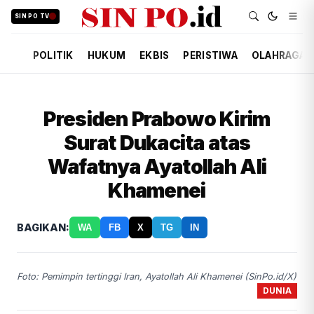
SIN PO TV
POLITIK
HUKUM
EKBIS
PERISTIWA
OLAHRAGA
Presiden Prabowo Kirim
Surat Dukacita atas
Wafatnya Ayatollah Ali
Khamenei
BAGIKAN:
WA
FB
X
TG
IN
Foto: Pemimpin tertinggi Iran, Ayatollah Ali Khamenei (SinPo.id/X)
DUNIA