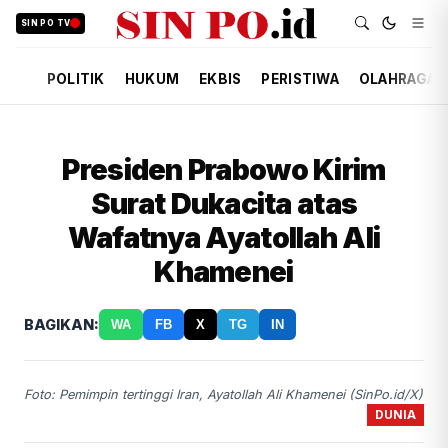
SIN PO TV
POLITIK
HUKUM
EKBIS
PERISTIWA
OLAHRAGA
Presiden Prabowo Kirim
Surat Dukacita atas
Wafatnya Ayatollah Ali
Khamenei
BAGIKAN:
WA
FB
X
TG
IN
Foto: Pemimpin tertinggi Iran, Ayatollah Ali Khamenei (SinPo.id/X)