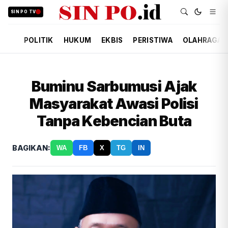
SIN PO TV
POLITIK
HUKUM
EKBIS
PERISTIWA
OLAHRAGA
Buminu Sarbumusi Ajak
Masyarakat Awasi Polisi
Tanpa Kebencian Buta
BAGIKAN:
WA
FB
X
TG
IN