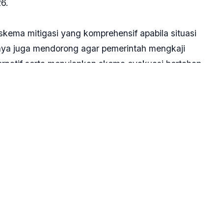
6.
kema mitigasi yang komprehensif apabila situasi
ya juga mendorong agar pemerintah mengkaji
rnatif serta menyiapkan skema evakuasi bertahap.
 Jangan sampai jamaah berada dalam ketidakpastian
ak travel penyelenggara umrah agar tetap tenang dan
epublik Indonesia (KBRI) maupun Kementerian Luar
wal perkembangan situasi dan memastikan
ndungan terhadap jamaah umrah secara maksimal,