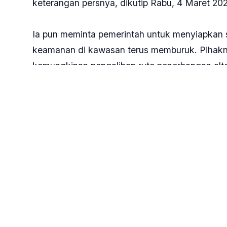
keterangan persnya, dikutip Rabu, 4 Maret 202
Ia pun meminta pemerintah untuk menyiapkan s
keamanan di kawasan terus memburuk. Pihakn
kemungkinan pengalihan rute penerbangan alte
“Langkah antisipatif harus segera disiapkan.
terlalu lama,” tegasnya.
Selain itu, Abidin mengimbau jemaah serta pih
mengikuti arahan resmi dari Kedutaan Besar R
Negeri RI.
Sementara Komisi VIII DPR akan terus menga
pemerintah menjalankan tanggung jawab perli