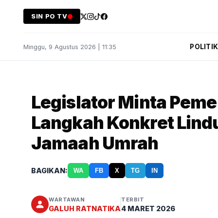
SIN PO TV
POLITI
Minggu, 9 Agustus 2026 | 11:35
Legislator Minta Peme
Langkah Konkret Lind
Jamaah Umrah
BAGIKAN:
WA
FB
X
TG
IN
WARTAWAN
TERBIT
GALUH RATNATIKA
4 MARET 2026