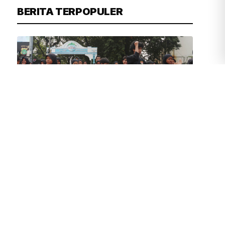
BERITA TERPOPULER
AGUS
6 MENIT YANG LALU
Atraksi Pencak Silat di HBKB Jakarta