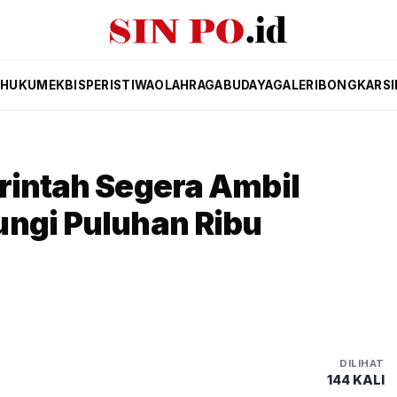
K
HUKUM
EKBIS
PERISTIWA
OLAHRAGA
BUDAYA
GALERI
BONGKAR
S
rintah Segera Ambil
ungi Puluhan Ribu
DILIHAT
144 KALI