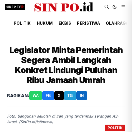
SIN PO TV
POLITIK
HUKUM
EKBIS
PERISTIWA
OLAHRAGA
Legislator Minta Pemerintah
Segera Ambil Langkah
Konkret Lindungi Puluhan
Ribu Jamaah Umrah
BAGIKAN:
WA
FB
X
TG
IN
Foto: Bangunan sekolah di Iran yang terdampak serangan AS-
Israel. (SinPo.id/Istimewa)
POLITIK