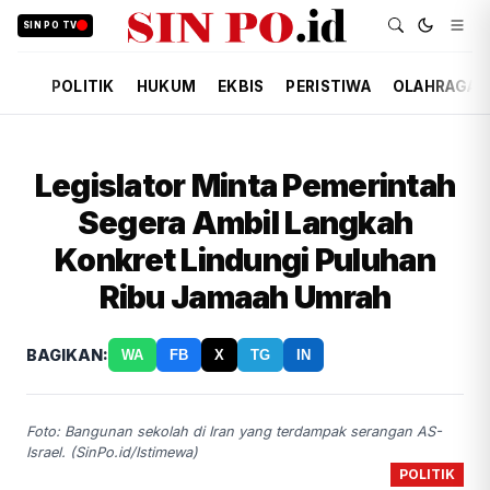
SIN PO TV
POLITIK
HUKUM
EKBIS
PERISTIWA
OLAHRAGA
Legislator Minta Pemerintah
Segera Ambil Langkah
Konkret Lindungi Puluhan
Ribu Jamaah Umrah
BAGIKAN:
WA
FB
X
TG
IN
Foto: Bangunan sekolah di Iran yang terdampak serangan AS-
Israel. (SinPo.id/Istimewa)
POLITIK