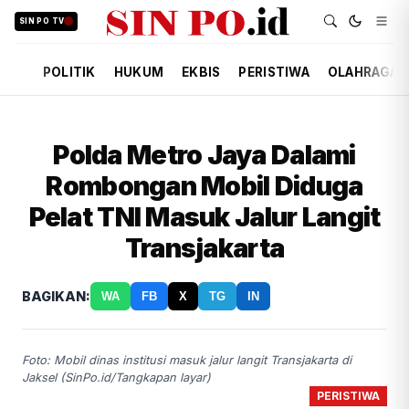
SIN PO TV
POLITIK
HUKUM
EKBIS
PERISTIWA
OLAHRAGA
Polda Metro Jaya Dalami
Rombongan Mobil Diduga
Pelat TNI Masuk Jalur Langit
Transjakarta
BAGIKAN:
WA
FB
X
TG
IN
Foto: Mobil dinas institusi masuk jalur langit Transjakarta di
Jaksel (SinPo.id/Tangkapan layar)
PERISTIWA