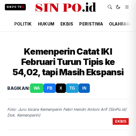
SIN PO TV
POLITIK
HUKUM
EKBIS
PERISTIWA
OLAHRAGA
Kemenperin Catat IKI
Februari Turun Tipis ke
54,02, tapi Masih Ekspansi
BAGIKAN:
WA
FB
X
TG
IN
Foto: Juru bicara Kemenperin Febri Hendri Antoni Arif (SinPo.id/
Dok. Kemenperin)
EKBIS