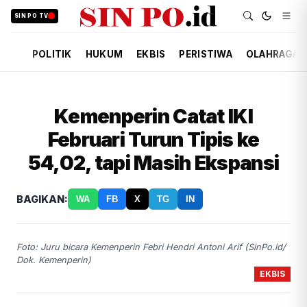
SIN PO TV
POLITIK
HUKUM
EKBIS
PERISTIWA
OLAHRAGA
Kemenperin Catat IKI
Februari Turun Tipis ke
54,02, tapi Masih Ekspansi
BAGIKAN:
WA
FB
X
TG
IN
Foto: Juru bicara Kemenperin Febri Hendri Antoni Arif (SinPo.id/
Dok. Kemenperin)
EKBIS