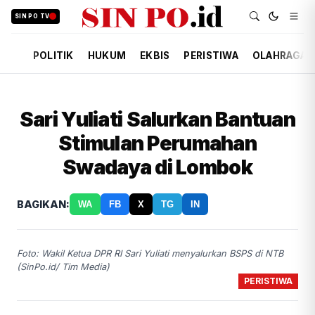
SIN PO TV
POLITIK
HUKUM
EKBIS
PERISTIWA
OLAHRAGA
Sari Yuliati Salurkan Bantuan
Stimulan Perumahan
Swadaya di Lombok
BAGIKAN:
WA
FB
X
TG
IN
Foto: Wakil Ketua DPR RI Sari Yuliati menyalurkan BSPS di NTB
(SinPo.id/ Tim Media)
PERISTIWA