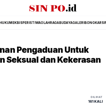
HUKUM
EKBIS
PERISTIWA
OLAHRAGA
BUDAYA
GALERI
BONGKAR
SI
nan Pengaduan Untuk
an Seksual dan Kekerasan
DILIHAT
161 KALI