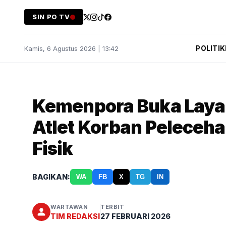
SIN PO TV
POLITIK
Kamis, 6 Agustus 2026 | 13:42
Kemenpora Buka Laya
Atlet Korban Peleceh
Fisik
BAGIKAN:
WA
FB
X
TG
IN
WARTAWAN
TERBIT
TIM REDAKSI
27 FEBRUARI 2026