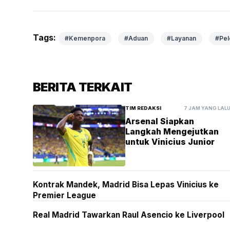
Tags:
#Kemenpora
#Aduan
#Layanan
#Pel
BERITA TERKAIT
TIM REDAKSI
7 JAM YANG LAL
Arsenal Siapkan
Langkah Mengejutkan
untuk Vinicius Junior
Kontrak Mandek, Madrid Bisa Lepas Vinicius ke
Premier League
Real Madrid Tawarkan Raul Asencio ke Liverpool