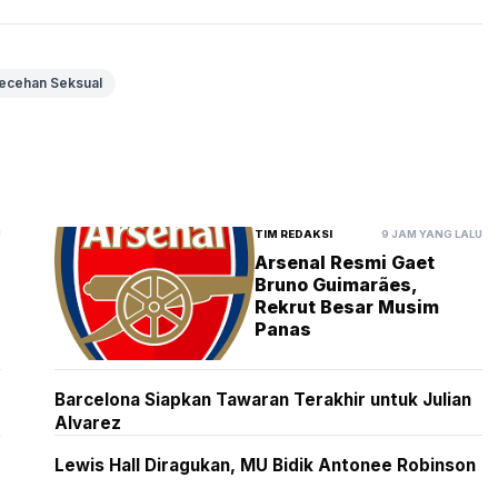
ecehan Seksual
U
TIM REDAKSI
9 JAM YANG LALU
Arsenal Resmi Gaet
Bruno Guimarães,
Rekrut Besar Musim
Panas
Barcelona Siapkan Tawaran Terakhir untuk Julian
Alvarez
Lewis Hall Diragukan, MU Bidik Antonee Robinson