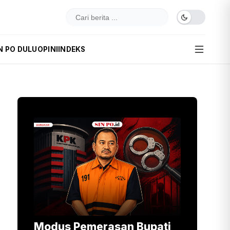
N PO DULU
OPINI
INDEKS
Modus Pemerasan Bupati