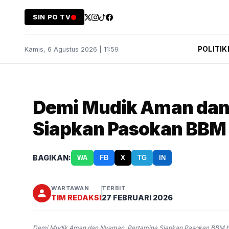
SIN PO TV
POLITIK
Kamis, 6 Agustus 2026 | 11:59
Demi Mudik Aman dan
Siapkan Pasokan BBM 
BAGIKAN:
WA
FB
X
TG
IN
WARTAWAN
TERBIT
TIM REDAKSI
27 FEBRUARI 2026
Demi Mudik Aman dan Nyaman, Pertamina Siapkan Pasokan BBM hin