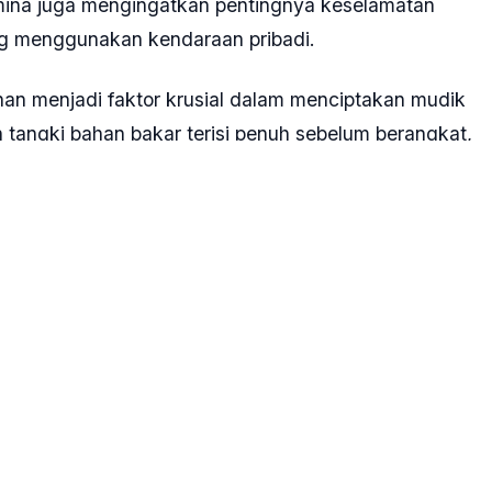
amina juga mengingatkan pentingnya keselamatan
ng menggunakan kendaraan pribadi.
n menjadi faktor krusial dalam menciptakan mudik
angki bahan bakar terisi penuh sebelum berangkat,
alur udara, tinggal duduk nyaman, menikmati
 untuk pengisian bahan bakarnya,” sambungnya.
n kualitas avtur melalui mekanisme pengawasan
lim Perdanakusuma, sebagai terminal bahan bakar
isebut siap melayani kebutuhan penerbangan
andar nasional dan internasional.
a juga menyiapkan fasilitas penunjang di jalur