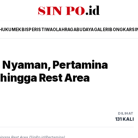
HUKUM
EKBIS
PERISTIWA
OLAHRAGA
BUDAYA
GALERI
BONGKAR
SI
 Nyaman, Pertamina
hingga Rest Area
DILIHAT
131 KALI
gga Rest Area (SinPo.id/Pertamina)