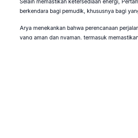
Selain memastikan ketersediaan energi, Pert
berkendara bagi pemudik, khususnya bagi ya
Arya menekankan bahwa perencanaan perjalana
yang aman dan nyaman, termasuk memastikan t
terutama bagi pengguna jalur darat.
“Kalau untuk teman-teman yang menggunakan j
penerbangan karena semua sudah kami handle
Untuk sektor penerbangan, Pertamina menjami
atau quality control (QC) yang ketat. AFT Ha
aviasi terbesar kedua di Jawa bagian Barat, d
komersial hingga VVIP dengan mengacu pada st
Tak hanya fokus pada pasokan energi, Pertamin