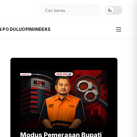
N PO DULU
OPINI
INDEKS
Modus Pemerasan Bupati