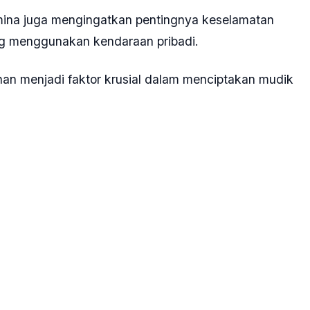
amina juga mengingatkan pentingnya keselamatan
ng menggunakan kendaraan pribadi.
n menjadi faktor krusial dalam menciptakan mudik
angki bahan bakar terisi penuh sebelum berangkat,
alur udara, tinggal duduk nyaman, menikmati
 untuk pengisian bahan bakarnya,” sambungnya.
n kualitas avtur melalui mekanisme pengawasan
lim Perdanakusuma, sebagai terminal bahan bakar
isebut siap melayani kebutuhan penerbangan
andar nasional dan internasional.
a juga menyiapkan fasilitas penunjang di jalur