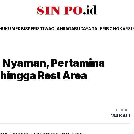
HUKUM
EKBIS
PERISTIWA
OLAHRAGA
BUDAYA
GALERI
BONGKAR
SI
 Nyaman, Pertamina
hingga Rest Area
DILIHAT
134 KALI
gga Rest Area (SinPo.id/Pertamina)