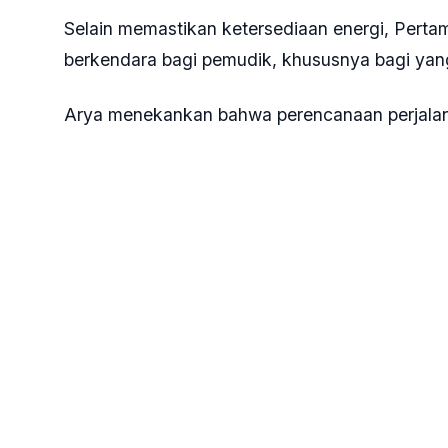
Selain memastikan ketersediaan energi, Pert
berkendara bagi pemudik, khususnya bagi ya
Arya menekankan bahwa perencanaan perjalana
yang aman dan nyaman, termasuk memastikan t
terutama bagi pengguna jalur darat.
“Kalau untuk teman-teman yang menggunakan j
penerbangan karena semua sudah kami handle
Untuk sektor penerbangan, Pertamina menjami
atau quality control (QC) yang ketat. AFT Ha
aviasi terbesar kedua di Jawa bagian Barat, d
komersial hingga VVIP dengan mengacu pada st
Tak hanya fokus pada pasokan energi, Pertamin