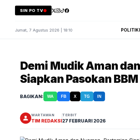
SIN PO TV
POLITIK
Jumat, 7 Agustus 2026 | 18:10
Demi Mudik Aman dan
Siapkan Pasokan BBM 
BAGIKAN:
WA
FB
X
TG
IN
WARTAWAN
TERBIT
TIM REDAKSI
27 FEBRUARI 2026
Demi Mudik Aman dan Nyaman, Pertamina Siapkan Pasokan BBM hin