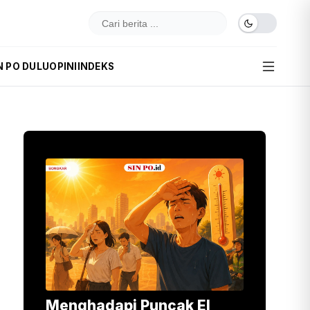
N PO DULU
OPINI
INDEKS
Menghadapi Puncak El