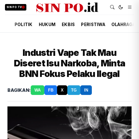
SIN PO TV
POLITIK
HUKUM
EKBIS
PERISTIWA
OLAHRAGA
Industri Vape Tak Mau
Diseret Isu Narkoba, Minta
BNN Fokus Pelaku Ilegal
BAGIKAN:
WA
FB
X
TG
IN