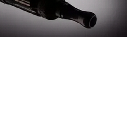
 meminta lembaga pemerintah untuk tidak pukul rata
kebijakan secara proporsional serta berbasis data
BNN) yang menyebut rokok elektrik (REL) atau vape
 narkotika.
INDO) Paido Siahaan menegaskan pihaknya tetap
 memberantas peredaran narkotika di Indonesia.
 seharusnya tidak menyamaratakan seluruh