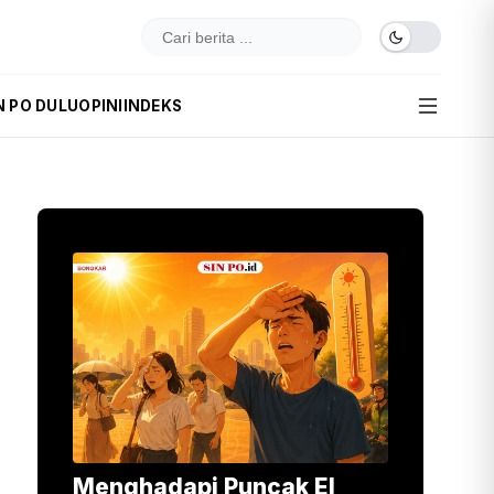
N PO DULU
OPINI
INDEKS
Menghadapi Puncak El