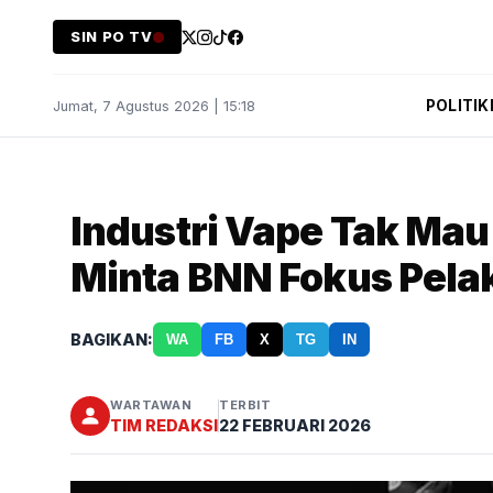
SIN PO TV
POLITIK
Jumat, 7 Agustus 2026 | 15:18
Industri Vape Tak Mau 
Minta BNN Fokus Pelak
BAGIKAN:
WA
FB
X
TG
IN
WARTAWAN
TERBIT
TIM REDAKSI
22 FEBRUARI 2026