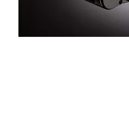
Ilustrasi rokok elektrik Vape. (SinPo.id/dok. Klikdokter)
SinPo.id -
Penggiat ekosistem vape buka suara
dalam melihat suatu peristiwa dan menetapkan 
menyusul tuduhan Badan Narkotika Nasional (
sebagai pintu masuk baru bagi penyalahgunaan
Ketua Aliansi Konsumen Vape Indonesia (AKV
menghormati peran dan kewenangan BNN dalam
Namun, ia menilai pendekatan yang digunakan