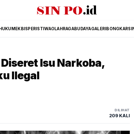
HUKUM
EKBIS
PERISTIWA
OLAHRAGA
BUDAYA
GALERI
BONGKAR
SI
Diseret Isu Narkoba,
u Ilegal
DILIHAT
209 KALI