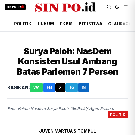
SIN PO TV
POLITIK
HUKUM
EKBIS
PERISTIWA
OLAHRAGA
Surya Paloh: NasDem
Konsisten Usul Ambang
Batas Parlemen 7 Persen
BAGIKAN:
WA
FB
X
TG
IN
Foto: Ketum Nasdem Surya Paloh (SinPo.id/ Agus Priatna)
POLITIK
JUVEN MARTUA SITOMPUL