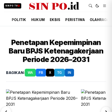
SIN PO TV
POLITIK
HUKUM
EKBIS
PERISTIWA
OLAHRAGA
Penetapan Kepemimpinan
Baru BPJS Ketenagakerjaan
Periode 2026–2031
BAGIKAN:
WA
FB
X
TG
IN
❮
❯