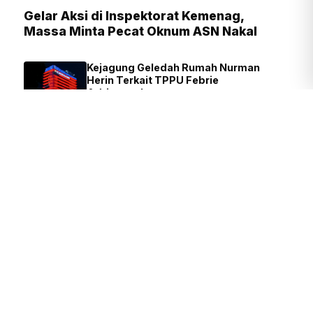
Gelar Aksi di Inspektorat Kemenag,
Massa Minta Pecat Oknum ASN Nakal
Kejagung Geledah Rumah Nurman
Herin Terkait TPPU Febrie
Adriansyah
DAVID
17 MENIT YANG LALU
Polisi Usut Penemuan Bunker Senpi
di Gedung Yayasan Sekolah di
Pondok Pinang
FIRDAUSI
3 JAM YANG LALU
Presiden Prabowo Kagumi Inovasi
BRIN, Teknologi Ramah Lingkungan
Jadi Perhatian
TIM REDAKSI
37 MENIT YANG LALU
Presiden Prabowo: Pendidikan
Fondasi Utama Lahirnya Inovasi
dan Riset Nasional
TIM REDAKSI
4 JAM YANG LALU