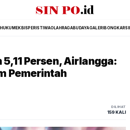
HUKUM
EKBIS
PERISTIWA
OLAHRAGA
BUDAYA
GALERI
BONGKAR
SI
5,11 Persen, Airlangga:
m Pemerintah
DILIHAT
159 KALI