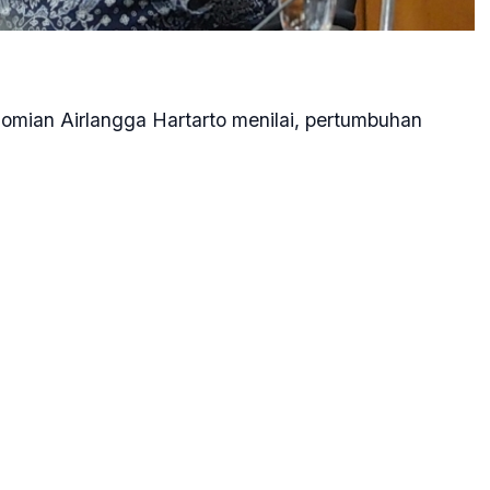
omian Airlangga Hartarto menilai, pertumbuhan
1 persen, masih sejalan dengan arahan kebijakan
t di bawah target pemerintah yakni 5,2 persen secara
na pemerintah menggelontorkan fiskal ya bantuan
ga beberapa sektor seperti sektor industri,
ga di Jakarta, Kamis, 5 Februari 2026.
 tersebut disebabkan oleh tekanan berat awal tahun
 Januari-nya terlalu rendah," ujarnya.