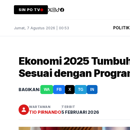
SIN PO TV
POLITIK
Jumat, 7 Agustus 2026 | 00:53
Ekonomi 2025 Tumbuh 
Sesuai dengan Progra
BAGIKAN:
WA
FB
X
TG
IN
WARTAWAN
TERBIT
TIO PIRNANDO
5 FEBRUARI 2026