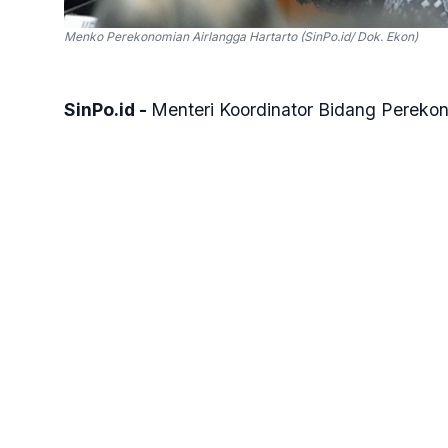
Menko Perekonomian Airlangga Hartarto (SinPo.id/ Dok. Ekon)
SinPo.id -
Menteri Koordinator Bidang Perekon
ekonomi Indonesia sepanjang 2025 sebesar 5,1
pemerintah. Meskipun capaian itu masih sediki
tahunan.
"Itu sesuai dengan program pemerintah. Di ma
sosial dan terlihat konsumsi juga meningkat. Ju
perdagangan, pertanian itu baik," kata Airlang
Menurutnya, selisih tipis pertumbuhan ekonomi
lalu. "Kalau pertumbuhan 5,11 persen karena di