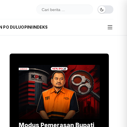
N PO DULU
OPINI
INDEKS
Modus Pemerasan Bupati