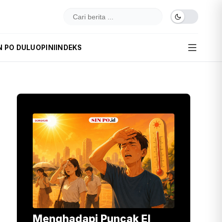
N PO DULU
OPINI
INDEKS
Menghadapi Puncak El