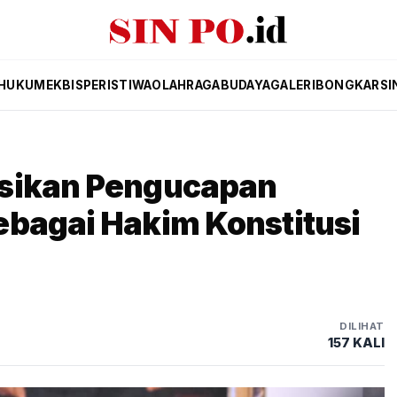
HUKUM
EKBIS
PERISTIWA
OLAHRAGA
BUDAYA
GALERI
BONGKAR
SI
ksikan Pengucapan
ebagai Hakim Konstitusi
DILIHAT
157 KALI