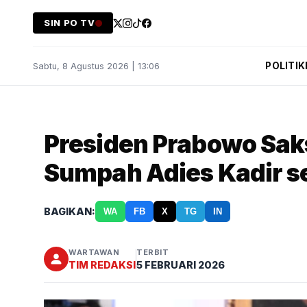
SIN PO TV
POLITIK
Sabtu, 8 Agustus 2026 | 13:06
Presiden Prabowo Sa
Sumpah Adies Kadir s
BAGIKAN:
WA
FB
X
TG
IN
WARTAWAN
TERBIT
TIM REDAKSI
5 FEBRUARI 2026