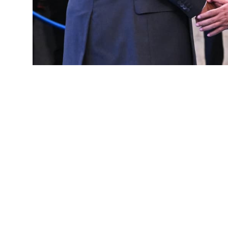
Presiden Prabowo Saksikan Pengucapan Sumpah Adies Kadir sebagai
SinPo.id -
Presiden Prabowo Subianto menyak
Hakim Konstitusi di Istana Negara Jakarta, p
Kadir sebagai Hakim Konstitusi didasarkan pa
Tahun 2026 tentang Pemberhentian dan Pengan
Dewan Perwakilan Rakyat.
Surat keputusan tersebut dibacakan oleh Depu