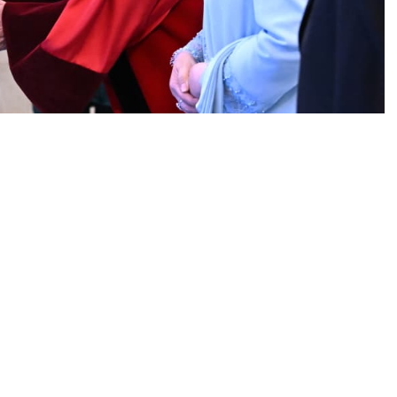
 Hakim Konstitusi (SinPo id/Biro Setpres)
sikan pengucapan sumpah Adies Kadir sebagai
ada Kamis, 5 Februari 2026. Pengangkatan Adies
da Keputusan Presiden Republik Indonesia Nomor 9/P
gkatan Hakim Konstitusi yang Diajukan oleh
ti Bidang Administrasi Aparatur Kementerian