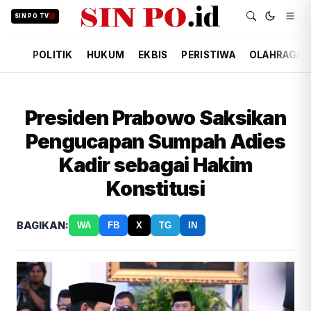
SIN PO TV
POLITIK
HUKUM
EKBIS
PERISTIWA
OLAHRAGA
Presiden Prabowo Saksikan
Pengucapan Sumpah Adies
Kadir sebagai Hakim
Konstitusi
BAGIKAN:
WA
FB
X
TG
IN