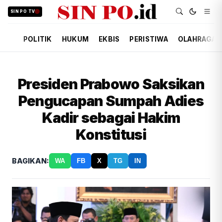
SIN PO TV
POLITIK
HUKUM
EKBIS
PERISTIWA
OLAHRAGA
Presiden Prabowo Saksikan
Pengucapan Sumpah Adies
Kadir sebagai Hakim
Konstitusi
BAGIKAN:
WA
FB
X
TG
IN