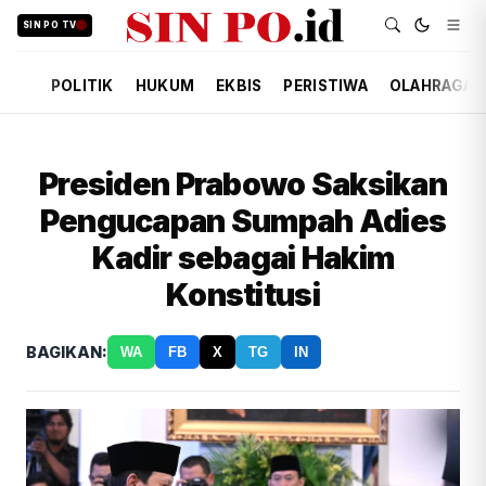
SIN PO TV
POLITIK
HUKUM
EKBIS
PERISTIWA
OLAHRAGA
Presiden Prabowo Saksikan
Pengucapan Sumpah Adies
Kadir sebagai Hakim
Konstitusi
BAGIKAN:
WA
FB
X
TG
IN