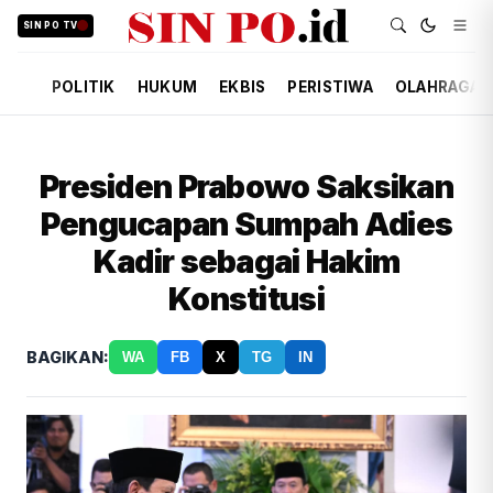
SIN PO TV
POLITIK
HUKUM
EKBIS
PERISTIWA
OLAHRAGA
Presiden Prabowo Saksikan
Pengucapan Sumpah Adies
Kadir sebagai Hakim
Konstitusi
BAGIKAN:
WA
FB
X
TG
IN