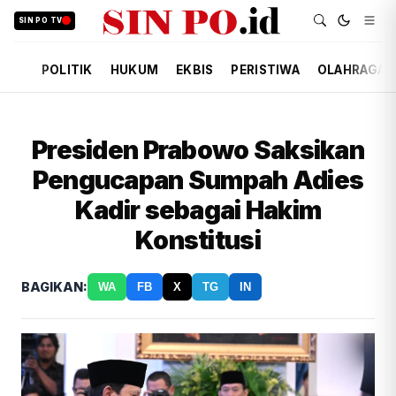
SIN PO TV
POLITIK
HUKUM
EKBIS
PERISTIWA
OLAHRAGA
Presiden Prabowo Saksikan
Pengucapan Sumpah Adies
Kadir sebagai Hakim
Konstitusi
BAGIKAN:
WA
FB
X
TG
IN