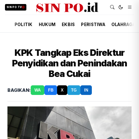
SIN PO TV
POLITIK
HUKUM
EKBIS
PERISTIWA
OLAHRAGA
KPK Tangkap Eks Direktur
Penyidikan dan Penindakan
Bea Cukai
BAGIKAN:
WA
FB
X
TG
IN