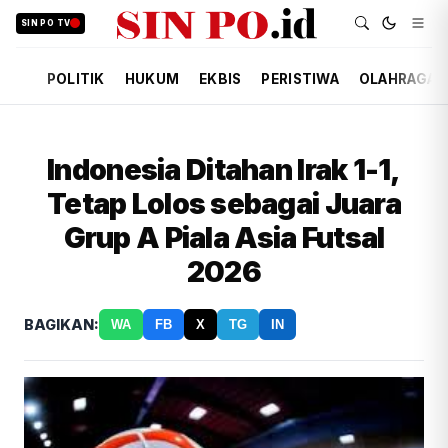
SIN PO TV
POLITIK
HUKUM
EKBIS
PERISTIWA
OLAHRAGA
Indonesia Ditahan Irak 1-1,
Tetap Lolos sebagai Juara
Grup A Piala Asia Futsal
2026
BAGIKAN:
WA
FB
X
TG
IN