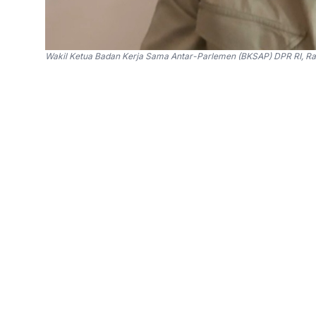
Wakil Ketua Badan Kerja Sama Antar-Parlemen (BKSAP) DPR RI, Ravi
SinPo.id -
Wakil Ketua Badan Kerja Sama Anta
mengapresiasi komitmen Duta Besar Iran yan
Indonesia (WNI) di tengah aksi unjuk rasa yan
"Kami mengapresiasi komitmen Dubes Iran yang
upaya evakuasi diperlukan," kata Ravindra, saa
Berdasarkan informasi dari Kementerian Luar N
Indonesia yang sebagian besar merupakan pela
dalam kondisi relatif aman. Namun, langkah-la