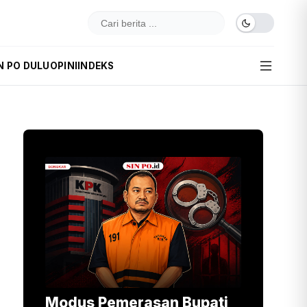
N PO DULU
OPINI
INDEKS
Modus Pemerasan Bupati