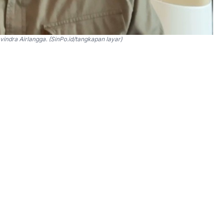
ndra Airlangga. (SinPo.id/tangkapan layar)
r-Parlemen (BKSAP) DPR RI, Ravindra Airlangga,
g siap membantu untum melindungi warga negara
g menewaskan ribuan orang di Iran.
 siap memberikan asistensi penuh jika KBRI menilai
t dihubungi tim SinPo, Jumat, 16 Januari 2026.
egeri, Per 12 Januari 2026, mayoritas warga negara
jar di wilayah Qom dan Isfahan dilaporkan masih
ngkah evakuasi tetap dipersiapkan.