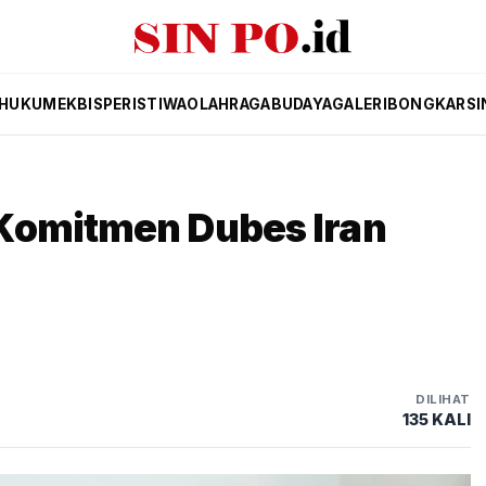
HUKUM
EKBIS
PERISTIWA
OLAHRAGA
BUDAYA
GALERI
BONGKAR
SI
Komitmen Dubes Iran
DILIHAT
135 KALI