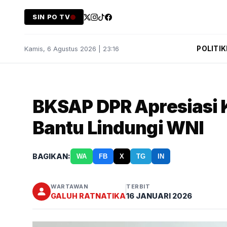
SIN PO TV
POLITIK
Kamis, 6 Agustus 2026 | 23:16
BKSAP DPR Apresiasi 
Bantu Lindungi WNI
BAGIKAN:
WA
FB
X
TG
IN
WARTAWAN
TERBIT
GALUH RATNATIKA
16 JANUARI 2026