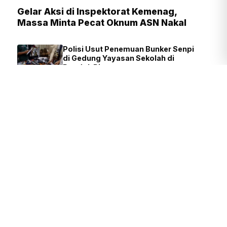
Gelar Aksi di Inspektorat Kemenag,
Massa Minta Pecat Oknum ASN Nakal
Polisi Usut Penemuan Bunker Senpi
di Gedung Yayasan Sekolah di
Pondok Pinang
FIRDAUSI
1 JAM YANG LALU
Presiden Prabowo: Pendidikan
Fondasi Utama Lahirnya Inovasi
dan Riset Nasional
TIM REDAKSI
3 JAM YANG LALU
Pramono Siapkan 1.000 Al-Qur'an
Edisi Khusus Sambut 500 Tahun
Jakarta
SIGIT NURYADIN
27 MENIT YANG LALU
Polisi Diminta Ungkap Pemasok
Senjata di Yayasan Sekolah
Pondok Pinang
JUVEN MARTUA
54 MENIT YANG
SITOMPUL
LALU