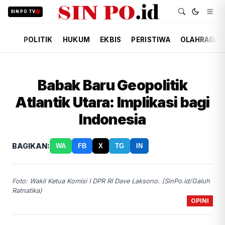
SIN PO TV
POLITIK
HUKUM
EKBIS
PERISTIWA
OLAHRAGA
Babak Baru Geopolitik
Atlantik Utara: Implikasi bagi
Indonesia
BAGIKAN:
WA
FB
X
TG
IN
Foto: Wakil Ketua Komisi I DPR RI Dave Laksono. (SinPo.id/Galuh
Ratnatika)
OPINI