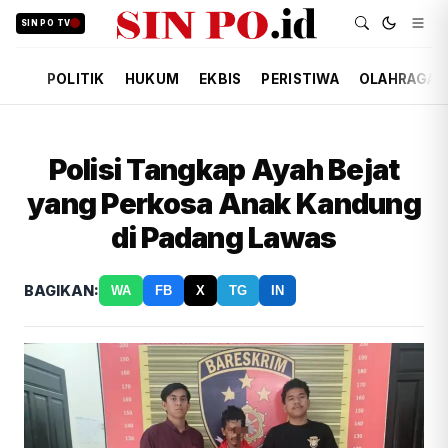
SIN PO TV
POLITIK
HUKUM
EKBIS
PERISTIWA
OLAHRAGA
Polisi Tangkap Ayah Bejat
yang Perkosa Anak Kandung
di Padang Lawas
BAGIKAN:
WA
FB
X
TG
IN