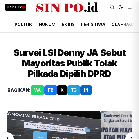
SIN PO TV
POLITIK
HUKUM
EKBIS
PERISTIWA
OLAHRAGA
Survei LSI Denny JA Sebut
Mayoritas Publik Tolak
Pilkada Dipilih DPRD
BAGIKAN:
WA
FB
X
TG
IN
❮
❯